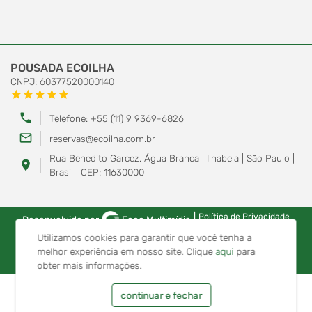
POUSADA ECOILHA
CNPJ: 60377520000140
star
star
star
star
star
phone
Telefone: +55 (11) 9 9369-6826
mail_outline
reservas@ecoilha.com.br
Rua Benedito Garcez, Água Branca | Ilhabela | São Paulo |
location_on
Brasil | CEP: 11630000
|
Política de Privacidade
Desenvolvido por
Foco Multimídia
Utilizamos cookies para garantir que você tenha a
melhor experiência em nosso site.
Clique
aqui
para
obter mais informações.
continuar e fechar