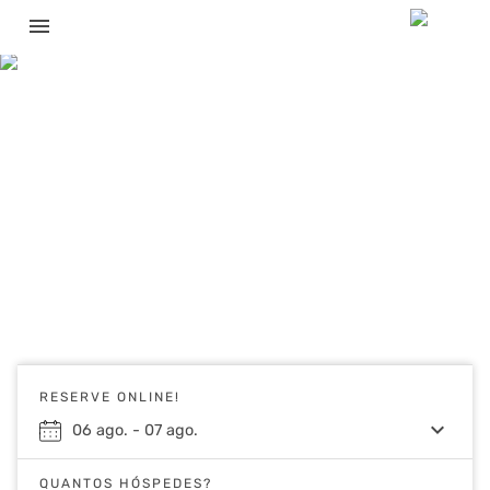
menu
RESERVE ONLINE!
keyboard_arrow_down
06
ago.
-
07
ago.
QUANTOS HÓSPEDES?