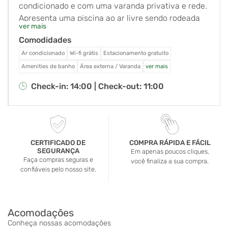
condicionado e com uma varanda privativa e rede.
Apresenta uma piscina ao ar livre sendo rodeada
ver mais
por jardins. O Wi-Fi em todo o hotel e
Comodidades
estacionamento são gratuitos. A pousada está
localizada próximo ao Parque Estadual de Ilhabela,
Ar condicionado
Wi-fi grátis
Estacionamento gratuito
em uma ruela tranquila com fácil acesso ao cais da
Amenities de banho
Área externa / Varanda
ver mais
balsa, centro de Ilhabela, a praia do Perequê e
Check-in: 14:00 |
Check-out: 11:00
cachoeiras com piscinas naturais. Oferecendo
vistas para o jardim, todos os quartos da Pousada
Ecoilha são decorados com bom gosto. Eles estão
equipados com uma rede, cama box, frigobar e TV.
O café-da-manhã caseiro é servido em uma
CERTIFICADO DE
COMPRA RÁPIDA E FÁCIL
SEGURANÇA
varanda agradável. Restaurantes e bares estão a
Em apenas poucos cliques,
Faça compras seguras e
você finaliza a sua compra.
uma curta distância, e excursões podem ser
confiáveis pelo nosso site.
organizadas na recepção 24 horas.
Acomodações
Conheça nossas acomodações