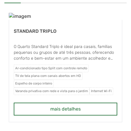
STANDARD TRIPLO
O Quarto Standard Triplo é ideal para casais, famílias
pequenas ou grupos de até três pessoas, oferecendo
conforto e bem-estar em um ambiente acolhedor e
exclusivamente para não fumantes. O apartamento
Ar-condicionado tipo Split com controle remoto
conta com ar-condicionado tipo Split com controle
remoto, TV de tela plana com canais abertos em HD,
TV de tela plana com canais abertos em HD
frigobar, uma cama box Queen Size com colchão de
Espelho de corpo inteiro
molas e uma cama de solteiro, além de espelho de
Varanda privativa com rede e vista para o jardim
Internet Wi-Fi
corpo inteiro e internet Wi-Fi. Dispõe ainda de varanda
privativa com rede e agradável vista para o jardim. O
banheiro é privativo e equipado com box em vidro
mais detalhes
Blindex, garantindo mais conforto e funcionalidade
durante a estadia.