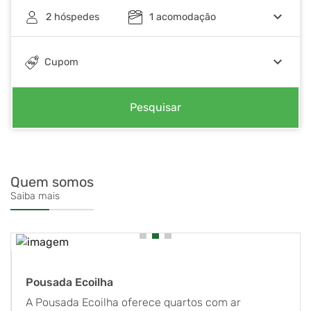
keyboard_arrow_down
2
hóspedes
1
acomodação
keyboard_arrow_down
Cupom
Pesquisar
Quem somos
Saiba mais
Pousada Ecoilha
A Pousada Ecoilha oferece quartos com ar