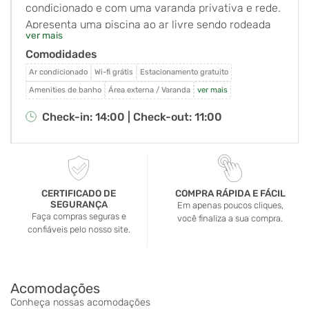
condicionado e com uma varanda privativa e rede.
Apresenta uma piscina ao ar livre sendo rodeada
ver mais
por jardins. O Wi-Fi em todo o hotel e
Comodidades
estacionamento são gratuitos. A pousada está
localizada próximo ao Parque Estadual de Ilhabela,
Ar condicionado
Wi-fi grátis
Estacionamento gratuito
em uma ruela tranquila com fácil acesso ao cais da
Amenities de banho
Área externa / Varanda
ver mais
balsa, centro de Ilhabela, a praia do Perequê e
Check-in: 14:00 |
Check-out: 11:00
cachoeiras com piscinas naturais. Oferecendo
vistas para o jardim, todos os quartos da Pousada
Ecoilha são decorados com bom gosto. Eles estão
equipados com uma rede, cama box, frigobar e TV.
O café-da-manhã caseiro é servido em uma
CERTIFICADO DE
COMPRA RÁPIDA E FÁCIL
SEGURANÇA
varanda agradável. Restaurantes e bares estão a
Em apenas poucos cliques,
Faça compras seguras e
você finaliza a sua compra.
uma curta distância, e excursões podem ser
confiáveis pelo nosso site.
organizadas na recepção 24 horas.
Acomodações
Conheça nossas acomodações