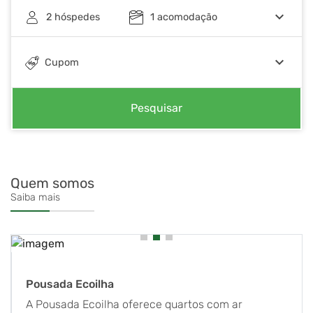
keyboard_arrow_down
2
hóspedes
1
acomodação
keyboard_arrow_down
Cupom
Pesquisar
Quem somos
Saiba mais
Pousada Ecoilha
A Pousada Ecoilha oferece quartos com ar