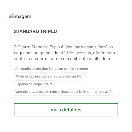
STANDARD TRIPLO
O Quarto Standard Triplo é ideal para casais, famílias
pequenas ou grupos de até três pessoas, oferecendo
conforto e bem-estar em um ambiente acolhedor e
exclusivamente para não fumantes. O apartamento
Ar-condicionado tipo Split com controle remoto
conta com ar-condicionado tipo Split com controle
remoto, TV de tela plana com canais abertos em HD,
TV de tela plana com canais abertos em HD
frigobar, uma cama box Queen Size com colchão de
Espelho de corpo inteiro
molas e uma cama de solteiro, além de espelho de
Varanda privativa com rede e vista para o jardim
Internet Wi-Fi
corpo inteiro e internet Wi-Fi. Dispõe ainda de varanda
privativa com rede e agradável vista para o jardim. O
banheiro é privativo e equipado com box em vidro
mais detalhes
Blindex, garantindo mais conforto e funcionalidade
durante a estadia.