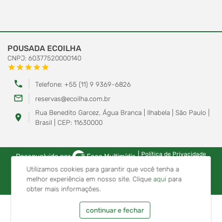
POUSADA ECOILHA
CNPJ: 60377520000140
star
star
star
star
star
phone
Telefone: +55 (11) 9 9369-6826
mail_outline
reservas@ecoilha.com.br
Rua Benedito Garcez, Água Branca | Ilhabela | São Paulo |
location_on
Brasil | CEP: 11630000
|
Política de Privacidade
Desenvolvido por
Foco Multimídia
Utilizamos cookies para garantir que você tenha a
melhor experiência em nosso site.
Clique
aqui
para
obter mais informações.
continuar e fechar