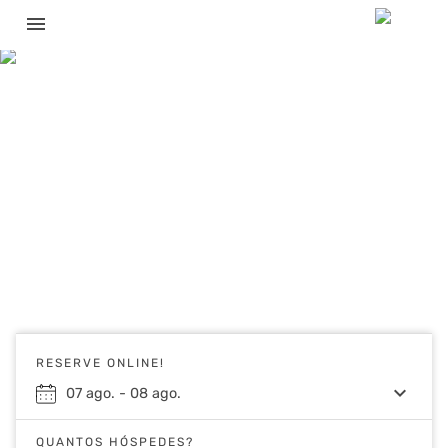
menu
RESERVE ONLINE!
keyboard_arrow_down
07
ago.
-
08
ago.
QUANTOS HÓSPEDES?