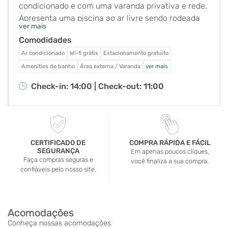
condicionado e com uma varanda privativa e rede.
Apresenta uma piscina ao ar livre sendo rodeada
ver mais
por jardins. O Wi-Fi em todo o hotel e
Comodidades
estacionamento são gratuitos. A pousada está
localizada próximo ao Parque Estadual de Ilhabela,
Ar condicionado
Wi-fi grátis
Estacionamento gratuito
em uma ruela tranquila com fácil acesso ao cais da
Amenities de banho
Área externa / Varanda
ver mais
balsa, centro de Ilhabela, a praia do Perequê e
Check-in: 14:00 |
Check-out: 11:00
cachoeiras com piscinas naturais. Oferecendo
vistas para o jardim, todos os quartos da Pousada
Ecoilha são decorados com bom gosto. Eles estão
equipados com uma rede, cama box, frigobar e TV.
O café-da-manhã caseiro é servido em uma
CERTIFICADO DE
COMPRA RÁPIDA E FÁCIL
SEGURANÇA
varanda agradável. Restaurantes e bares estão a
Em apenas poucos cliques,
Faça compras seguras e
você finaliza a sua compra.
uma curta distância, e excursões podem ser
confiáveis pelo nosso site.
organizadas na recepção 24 horas.
Acomodações
Conheça nossas acomodações