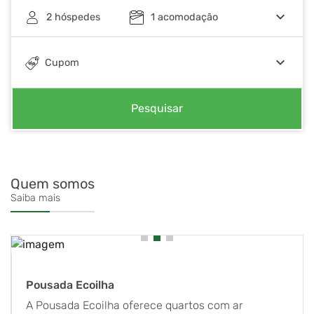
keyboard_arrow_down
2
hóspedes
1
acomodação
keyboard_arrow_down
Cupom
Pesquisar
Quem somos
Saiba mais
Pousada Ecoilha
A Pousada Ecoilha oferece quartos com ar