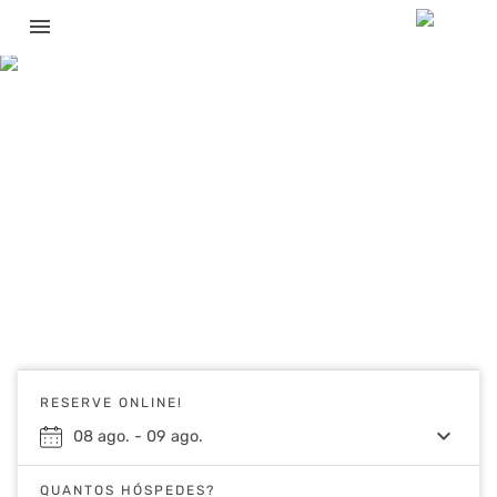
menu
RESERVE ONLINE!
keyboard_arrow_down
08
ago.
-
09
ago.
QUANTOS HÓSPEDES?