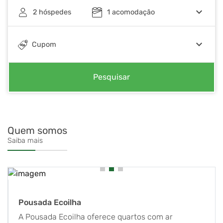
keyboard_arrow_down
2
hóspedes
1
acomodação
keyboard_arrow_down
Cupom
Pesquisar
Quem somos
Saiba mais
Pousada Ecoilha
A Pousada Ecoilha oferece quartos com ar