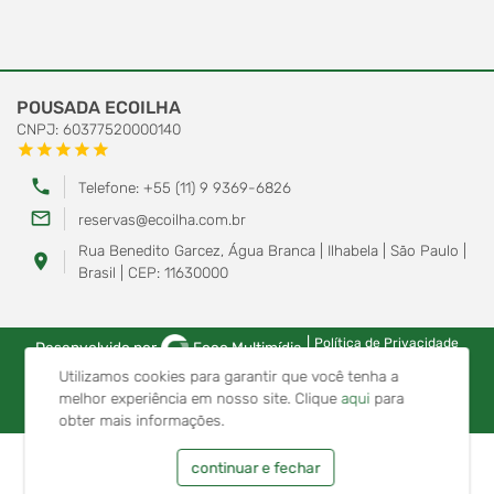
POUSADA ECOILHA
CNPJ: 60377520000140
star
star
star
star
star
phone
Telefone: +55 (11) 9 9369-6826
mail_outline
reservas@ecoilha.com.br
Rua Benedito Garcez, Água Branca | Ilhabela | São Paulo |
location_on
Brasil | CEP: 11630000
|
Política de Privacidade
Desenvolvido por
Foco Multimídia
Utilizamos cookies para garantir que você tenha a
melhor experiência em nosso site.
Clique
aqui
para
obter mais informações.
continuar e fechar