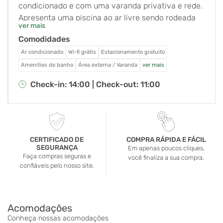
condicionado e com uma varanda privativa e rede.
Apresenta uma piscina ao ar livre sendo rodeada
ver mais
por jardins. O Wi-Fi em todo o hotel e
Comodidades
estacionamento são gratuitos. A pousada está
localizada próximo ao Parque Estadual de Ilhabela,
Ar condicionado
Wi-fi grátis
Estacionamento gratuito
em uma ruela tranquila com fácil acesso ao cais da
Amenities de banho
Área externa / Varanda
ver mais
balsa, centro de Ilhabela, a praia do Perequê e
Check-in: 14:00 |
Check-out: 11:00
cachoeiras com piscinas naturais. Oferecendo
vistas para o jardim, todos os quartos da Pousada
Ecoilha são decorados com bom gosto. Eles estão
equipados com uma rede, cama box, frigobar e TV.
O café-da-manhã caseiro é servido em uma
CERTIFICADO DE
COMPRA RÁPIDA E FÁCIL
SEGURANÇA
varanda agradável. Restaurantes e bares estão a
Em apenas poucos cliques,
Faça compras seguras e
você finaliza a sua compra.
uma curta distância, e excursões podem ser
confiáveis pelo nosso site.
organizadas na recepção 24 horas.
Acomodações
Conheça nossas acomodações