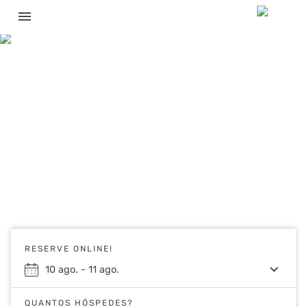
menu
RESERVE ONLINE!
keyboard_arrow_down
10
ago.
-
11
ago.
QUANTOS HÓSPEDES?