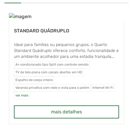
STANDARD QUÁDRUPLO
Ideal para famílias ou pequenos grupos, o Quarto
Standard Quádruplo oferece conforto, funcionalidade e
um ambiente acolhedor para uma estadia tranquila,
possuindo uma cama de casal e duas camas de
Ar-condicionado tipo Split com controle remoto
solteiro. Os apartamentos são exclusivos para não
TV de tela plana com canais abertos em HD
fumantes e contam com varanda privativa,
proporcionando momentos de descanso com vista
Espelho de corpo inteiro
para o jardim.
Varanda privativa com rede e vista para o jardim
Internet Wi-Fi
ver mais
mais detalhes