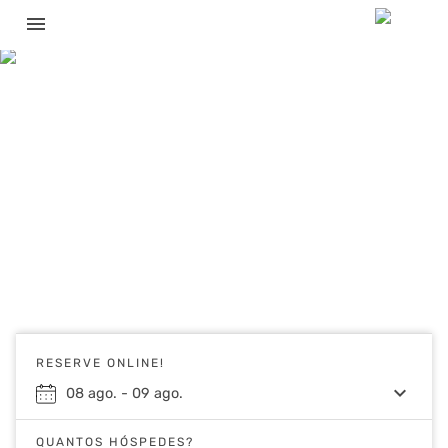
menu
RESERVE ONLINE!
keyboard_arrow_down
08
ago.
-
09
ago.
QUANTOS HÓSPEDES?