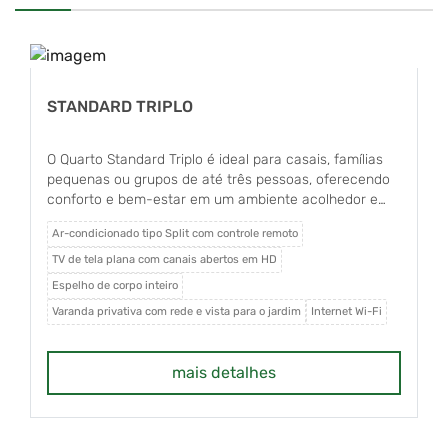
STANDARD TRIPLO
O Quarto Standard Triplo é ideal para casais, famílias
pequenas ou grupos de até três pessoas, oferecendo
conforto e bem-estar em um ambiente acolhedor e
exclusivamente para não fumantes. O apartamento
Ar-condicionado tipo Split com controle remoto
conta com ar-condicionado tipo Split com controle
remoto, TV de tela plana com canais abertos em HD,
TV de tela plana com canais abertos em HD
frigobar, uma cama box Queen Size com colchão de
Espelho de corpo inteiro
molas e uma cama de solteiro, além de espelho de
Varanda privativa com rede e vista para o jardim
Internet Wi-Fi
corpo inteiro e internet Wi-Fi. Dispõe ainda de varanda
privativa com rede e agradável vista para o jardim. O
banheiro é privativo e equipado com box em vidro
mais detalhes
Blindex, garantindo mais conforto e funcionalidade
durante a estadia.