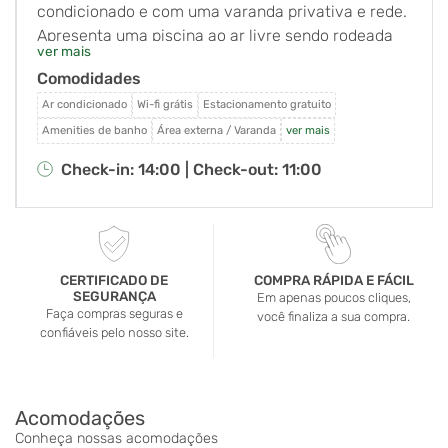
condicionado e com uma varanda privativa e rede.
Apresenta uma piscina ao ar livre sendo rodeada
ver mais
por jardins. O Wi-Fi em todo o hotel e
Comodidades
estacionamento são gratuitos. A pousada está
localizada próximo ao Parque Estadual de Ilhabela,
Ar condicionado
Wi-fi grátis
Estacionamento gratuito
em uma ruela tranquila com fácil acesso ao cais da
Amenities de banho
Área externa / Varanda
ver mais
balsa, centro de Ilhabela, a praia do Perequê e
Check-in: 14:00 |
Check-out: 11:00
cachoeiras com piscinas naturais. Oferecendo
vistas para o jardim, todos os quartos da Pousada
Ecoilha são decorados com bom gosto. Eles estão
equipados com uma rede, cama box, frigobar e TV.
O café-da-manhã caseiro é servido em uma
CERTIFICADO DE
COMPRA RÁPIDA E FÁCIL
SEGURANÇA
varanda agradável. Restaurantes e bares estão a
Em apenas poucos cliques,
Faça compras seguras e
você finaliza a sua compra.
uma curta distância, e excursões podem ser
confiáveis pelo nosso site.
organizadas na recepção 24 horas.
Acomodações
Conheça nossas acomodações