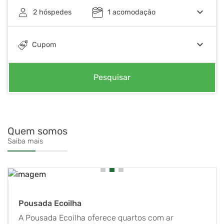
keyboard_arrow_down
2
hóspedes
1
acomodação
keyboard_arrow_down
Cupom
Pesquisar
Quem somos
Saiba mais
Pousada Ecoilha
A Pousada Ecoilha oferece quartos com ar