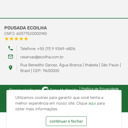
POUSADA ECOILHA
CNPJ: 60377520000140
star
star
star
star
star
phone
Telefone: +55 (11) 9 9369-6826
mail_outline
reservas@ecoilha.com.br
Rua Benedito Garcez, Água Branca | Ilhabela | São Paulo |
location_on
Brasil | CEP: 11630000
|
Política de Privacidade
Desenvolvido por
Foco Multimídia
Utilizamos cookies para garantir que você tenha a
melhor experiência em nosso site.
Clique
aqui
para
obter mais informações.
continuar e fechar