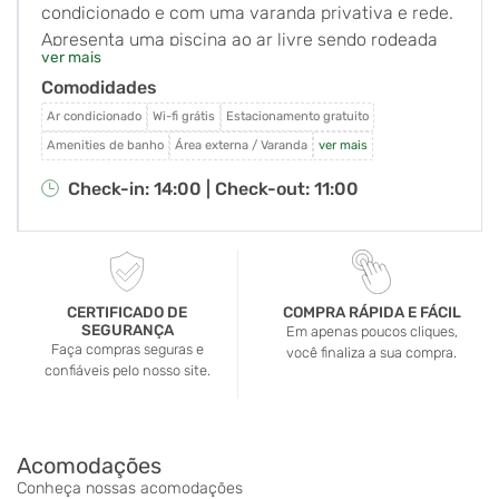
condicionado e com uma varanda privativa e rede.
Apresenta uma piscina ao ar livre sendo rodeada
ver mais
por jardins. O Wi-Fi em todo o hotel e
Comodidades
estacionamento são gratuitos. A pousada está
localizada próximo ao Parque Estadual de Ilhabela,
Ar condicionado
Wi-fi grátis
Estacionamento gratuito
em uma ruela tranquila com fácil acesso ao cais da
Amenities de banho
Área externa / Varanda
ver mais
balsa, centro de Ilhabela, a praia do Perequê e
Check-in: 14:00 |
Check-out: 11:00
cachoeiras com piscinas naturais. Oferecendo
vistas para o jardim, todos os quartos da Pousada
Ecoilha são decorados com bom gosto. Eles estão
equipados com uma rede, cama box, frigobar e TV.
O café-da-manhã caseiro é servido em uma
CERTIFICADO DE
COMPRA RÁPIDA E FÁCIL
SEGURANÇA
varanda agradável. Restaurantes e bares estão a
Em apenas poucos cliques,
Faça compras seguras e
você finaliza a sua compra.
uma curta distância, e excursões podem ser
confiáveis pelo nosso site.
organizadas na recepção 24 horas.
Acomodações
Conheça nossas acomodações