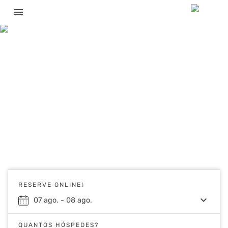
menu
RESERVE ONLINE!
keyboard_arrow_down
07
ago.
-
08
ago.
QUANTOS HÓSPEDES?