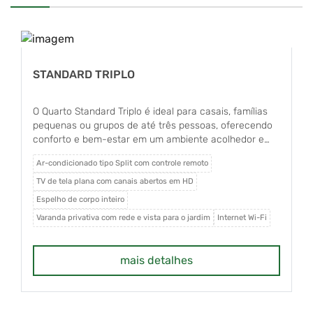
STANDARD TRIPLO
O Quarto Standard Triplo é ideal para casais, famílias
pequenas ou grupos de até três pessoas, oferecendo
conforto e bem-estar em um ambiente acolhedor e
exclusivamente para não fumantes. O apartamento
Ar-condicionado tipo Split com controle remoto
conta com ar-condicionado tipo Split com controle
remoto, TV de tela plana com canais abertos em HD,
TV de tela plana com canais abertos em HD
frigobar, uma cama box Queen Size com colchão de
Espelho de corpo inteiro
molas e uma cama de solteiro, além de espelho de
Varanda privativa com rede e vista para o jardim
Internet Wi-Fi
corpo inteiro e internet Wi-Fi. Dispõe ainda de varanda
privativa com rede e agradável vista para o jardim. O
banheiro é privativo e equipado com box em vidro
mais detalhes
Blindex, garantindo mais conforto e funcionalidade
durante a estadia.