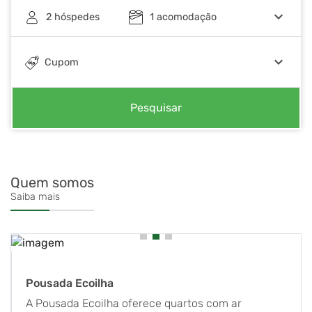
keyboard_arrow_down
2
hóspedes
1
acomodação
keyboard_arrow_down
Cupom
Pesquisar
Quem somos
Saiba mais
Pousada Ecoilha
A Pousada Ecoilha oferece quartos com ar