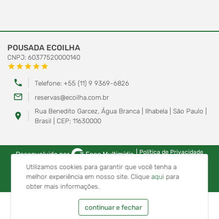
POUSADA ECOILHA
CNPJ: 60377520000140
star
star
star
star
star
phone
Telefone: +55 (11) 9 9369-6826
mail_outline
reservas@ecoilha.com.br
Rua Benedito Garcez, Água Branca | Ilhabela | São Paulo |
location_on
Brasil | CEP: 11630000
|
Política de Privacidade
Desenvolvido por
Foco Multimídia
Utilizamos cookies para garantir que você tenha a
melhor experiência em nosso site.
Clique
aqui
para
obter mais informações.
continuar e fechar