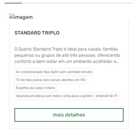
STANDARD TRIPLO
O Quarto Standard Triplo é ideal para casais, famílias
pequenas ou grupos de até três pessoas, oferecendo
conforto e bem-estar em um ambiente acolhedor e
exclusivamente para não fumantes. O apartamento
Ar-condicionado tipo Split com controle remoto
conta com ar-condicionado tipo Split com controle
remoto, TV de tela plana com canais abertos em HD,
TV de tela plana com canais abertos em HD
frigobar, uma cama box Queen Size com colchão de
Espelho de corpo inteiro
molas e uma cama de solteiro, além de espelho de
Varanda privativa com rede e vista para o jardim
Internet Wi-Fi
corpo inteiro e internet Wi-Fi. Dispõe ainda de varanda
privativa com rede e agradável vista para o jardim. O
banheiro é privativo e equipado com box em vidro
mais detalhes
Blindex, garantindo mais conforto e funcionalidade
durante a estadia.