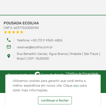
POUSADA ECOILHA
CNPJ: 60377520000140
star
star
star
star
star
phone
Telefone: +55 (11) 9 9369-6826
mail_outline
reservas@ecoilha.com.br
Rua Benedito Garcez, Água Branca | Ilhabela | São Paulo |
location_on
Brasil | CEP: 11630000
|
Política de Privacidade
Desenvolvido por
Foco Multimídia
Utilizamos cookies para garantir que você tenha a
melhor experiência em nosso site.
Clique
aqui
para
obter mais informações.
continuar e fechar