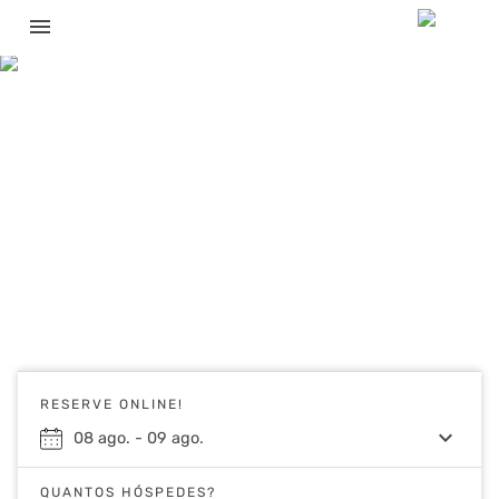
menu
RESERVE ONLINE!
keyboard_arrow_down
08
ago.
-
09
ago.
QUANTOS HÓSPEDES?