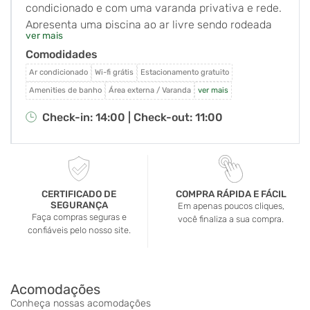
condicionado e com uma varanda privativa e rede.
Apresenta uma piscina ao ar livre sendo rodeada
ver mais
por jardins. O Wi-Fi em todo o hotel e
Comodidades
estacionamento são gratuitos. A pousada está
localizada próximo ao Parque Estadual de Ilhabela,
Ar condicionado
Wi-fi grátis
Estacionamento gratuito
em uma ruela tranquila com fácil acesso ao cais da
Amenities de banho
Área externa / Varanda
ver mais
balsa, centro de Ilhabela, a praia do Perequê e
Check-in: 14:00 |
Check-out: 11:00
cachoeiras com piscinas naturais. Oferecendo
vistas para o jardim, todos os quartos da Pousada
Ecoilha são decorados com bom gosto. Eles estão
equipados com uma rede, cama box, frigobar e TV.
O café-da-manhã caseiro é servido em uma
CERTIFICADO DE
COMPRA RÁPIDA E FÁCIL
SEGURANÇA
varanda agradável. Restaurantes e bares estão a
Em apenas poucos cliques,
Faça compras seguras e
você finaliza a sua compra.
uma curta distância, e excursões podem ser
confiáveis pelo nosso site.
organizadas na recepção 24 horas.
Acomodações
Conheça nossas acomodações