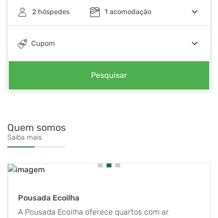
keyboard_arrow_down
2
hóspedes
1
acomodação
keyboard_arrow_down
Cupom
Pesquisar
Quem somos
Saiba mais
Pousada Ecoilha
A Pousada Ecoilha oferece quartos com ar